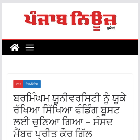
Skip
to
content
ਟਾਪ
ਦੇਸ਼-ਵਿਦੇਸ਼
ਬਰਮਿੰਘਮ ਯੂਨੀਵਰਸਿਟੀ ਨੂੰ ਯੂਕੇ
ਰੱਖਿਆ ਸਿੱਖਿਆ ਫੰਡਿੰਗ ਬੂਸਟ
ਲਈ ਚੁਣਿਆ ਗਿਆ – ਸੰਸਦ
ਮੈਂਬਰ ਪ੍ਰੀਤ ਕੌਰ ਗਿੱਲ