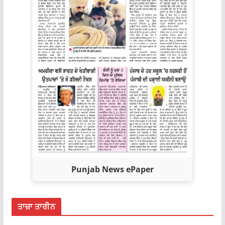
Punjab News ePaper
ਤਾਜ਼ਾ ਤਾਰੀਨ