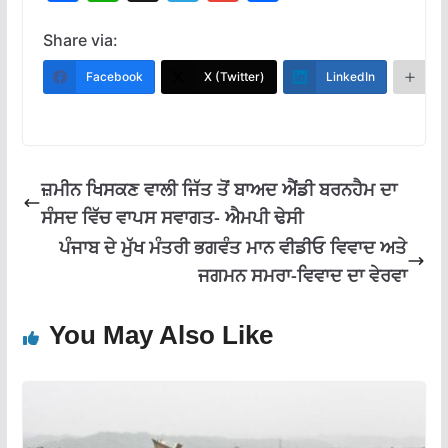
ac
h
el
m
h
e
at
e
ai
ar
Share via:
b
s
gr
l
e
Facebook
X (Twitter)
LinkedIn
M
o
A
a
o
p
m
k
p
ਜ਼ਮੀਨ ਖਿਸਕਣ ਵਾਲੀ ਜਿੱਤ ਤੋਂ ਬਾਅਦ ਐਂਡੀ ਬਰਨਹੈਮ ਦਾ
ਸੰਸਦ ਵਿੱਚ ਵਾਪਸ ਸਵਾਗਤ- ਐਮਪੀ ਢੇਸੀ
ਪੰਜਾਬ ਦੇ ਮੁੱਖ ਮੰਤਰੀ ਭਗਵੰਤ ਮਾਨ ਵੀਡੀਓ ਵਿਵਾਦ ਅਤੇ
ਜਗਮਨ ਸਮਰਾ-ਵਿਵਾਦ ਦਾ ਵੇਰਵਾ
You May Also Like