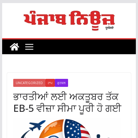
Skip
to
content
UNCATEGORIZED
ਟਾਪ
ਫ਼ੁਟਕਲ
ਭਾਰਤੀਆਂ ਲਈ ਅਕਤੂਬਰ ਤੱਕ
EB-5 ਵੀਜ਼ਾ ਸੀਮਾ ਪੂਰੀ ਹੋ ਗਈ