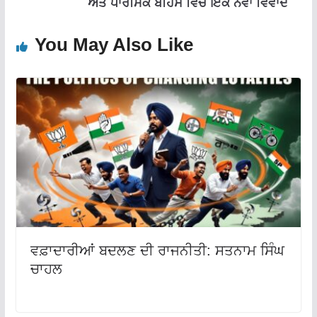
ਅਤੇ ਧਾਰਮਿਕ ਬਹਿਸ ਵਿੱਚ ਇੱਕ ਨਵਾਂ ਵਿਵਾਦ
You May Also Like
ਵਫ਼ਾਦਾਰੀਆਂ ਬਦਲਣ ਦੀ ਰਾਜਨੀਤੀ: ਸਤਨਾਮ ਸਿੰਘ
ਚਾਹਲ