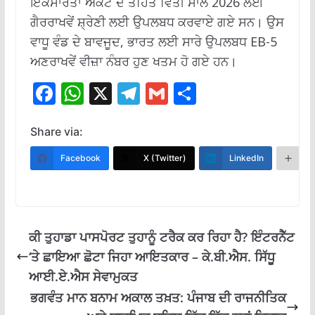
ਇਕਸਾਰਤਾ ਐਕਟ ਦੇ ਤਹਿਤ ਵਿੱਤੀ ਸਾਲ 2026 ਲਈ
ਗੈਰਰਾਖਵੇਂ ਸ਼੍ਰੇਣੀ ਲਈ ਉਪਲਬਧ ਕਰਵਾਏ ਗਏ ਸਨ। ਉਸ
ਵਾਧੂ ਵੰਡ ਦੇ ਬਾਵਜੂਦ, ਭਾਰਤ ਲਈ ਸਾਰੇ ਉਪਲਬਧ EB-5
ਅਣਰਾਖਵੇਂ ਵੀਜ਼ਾ ਨੰਬਰ ਹੁਣ ਖਤਮ ਹੋ ਗਏ ਹਨ।
F
W
X
T
G
S
ac
h
el
m
h
e
at
e
ai
ar
Share via:
b
s
gr
l
e
Facebook
X (Twitter)
LinkedIn
M
o
A
a
o
p
m
k
p
ਕੀ ਤੁਹਾਡਾ ਪਾਸਪੋਰਟ ਤੁਹਾਨੂੰ ਟਰੈਕ ਕਰ ਰਿਹਾ ਹੈ? ਇੰਟਰਨੈੱਟ
‘ਤੇ ਛਾਇਆ ਛੋਟਾ ਜਿਹਾ ਆਇਤਕਾਰ – ਕੇ.ਬੀ.ਐਸ. ਸਿੱਧੂ
ਆਈ.ਏ.ਐਸ ਸੇਵਾਮੁਕਤ
ਭਗਵੰਤ ਮਾਨ ਬਨਾਮ ਅਕਾਲ ਤਖ਼ਤ: ਪੰਜਾਬ ਦੀ ਰਾਜਨੀਤਿਕ