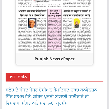
Punjab News ePaper
ਤਾਜ਼ਾ ਤਾਰੀਨ
ਸਲੋਹ ਦੇ ਸੰਸਦ ਮੈਂਬਰ ਏਸ਼ੀਅਨ ਬੈਪਟਿਸਟ ਚਰਚ ਕਨਵੈਨਸ਼ਨ
ਵਿੱਚ ਸ਼ਾਮਲ ਹੋਏ, ਸ਼ਹਿਰ ਪ੍ਰਤੀ ਈਸਾਈ ਭਾਈਚਾਰੇ ਦੀ
ਵਿਸ਼ਵਾਸ, ਸੰਗਤ ਅਤੇ ਸੇਵਾ ਲਈ ਪ੍ਰਸ਼ੰਸ