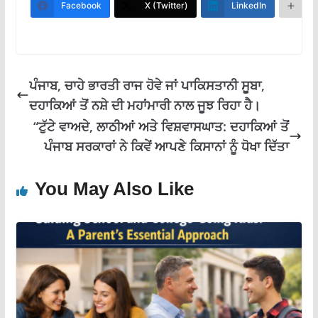
b
s
gr
l
e
Facebook
X (Twitter)
LinkedIn
M
o
A
a
o
p
m
k
p
ਪੰਜਾਬ, ਚਾਹੇ ਭਾਰਤੀ ਰਾਜ ਹੋਵੇ ਜਾਂ ਪਾਕਿਸਤਾਨੀ ਸੂਬਾ,
ਦਹਾਕਿਆਂ ਤੋਂ ਨਸ਼ੇ ਦੀ ਮਹਾਂਮਾਰੀ ਨਾਲ ਜੂਝ ਰਿਹਾ ਹੈ।
“ਟੁੱਟੇ ਵਾਅਦੇ, ਲਾਠੀਆਂ ਅਤੇ ਵਿਸ਼ਵਾਸਘਾਤ: ਦਹਾਕਿਆਂ ਤੋਂ
ਪੰਜਾਬ ਸਰਕਾਰਾਂ ਨੇ ਕਿਵੇਂ ਆਪਣੇ ਕਿਸਾਨਾਂ ਨੂੰ ਧੋਖਾ ਦਿੱਤਾ
You May Also Like