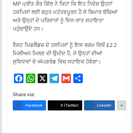
MP ਪ੍ਰੀਤ ਕੌਰ ਗਿੱਲ ਨੇ ਕਿਹਾ ਕਿ ਇਹ ਨਿਵੇਸ਼ ਉਹਨਾਂ
ਹਸਪਿਸਾਂ ਲਈ ਬਹੁਤ ਮਹੱਤਵਪੂਰਨ ਹੈ ਜੋ ਬਿਮਾਰ ਬੱਚਿਆਂ
ਅਤੇ ਉਨ੍ਹਾਂ ਦੇ ਪਰਿਵਾਰਾਂ ਨੂੰ ਦਿਨ-ਰਾਤ ਸਹਾਇਤਾ
ਪਹੁੰਚਾਉਂਦੇ ਹਨ।
ਵੈਸਟ ਮਿਡਲੈਂਡਜ਼ ਦੇ ਹਸਪਿਸਾਂ ਨੂੰ ਇਸ ਰਕਮ ਵਿਚੋਂ £2.2
ਮਿਲੀਅਨ ਮਿਲਣ ਦੀ ਉਮੀਦ ਹੈ, ਜੋ ਉਨ੍ਹਾਂ ਦੀਆਂ
ਸੁਵਿਧਾਵਾਂ ਦੇ ਅੱਪਗਰੇਡ ਵਿਚ ਸਹਾਇਕ ਹੋਵੇਗਾ।
F
W
X
T
G
S
ac
h
el
m
h
e
at
e
ai
ar
Share via:
b
s
gr
l
e
Facebook
X (Twitter)
LinkedIn
M
o
A
a
o
p
m