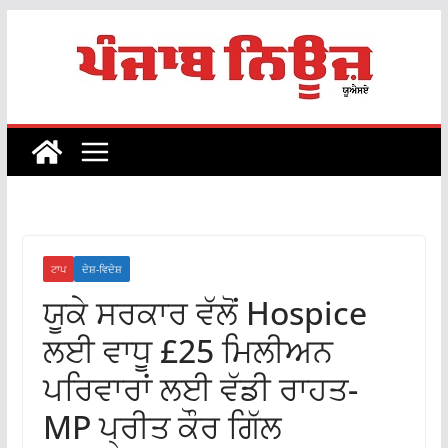
Skip
to
content
ਟਾਪ
ਦੇਸ਼-ਵਿਦੇਸ਼
ਯੂਕੇ ਸਰਕਾਰ ਵੱਲੋਂ Hospice
ਲਈ ਵਾਧੂ £25 ਮਿਲੀਅਨ
ਪਰਿਵਾਰਾਂ ਲਈ ਵੱਡੀ ਰਾਹਤ-
MP ਪ੍ਰੀਤ ਕੌਰ ਗਿੱਲ