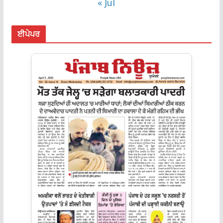
« Jul
ਈਪੇਪਰ