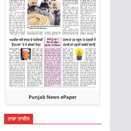
Punjab News ePaper
ਤਾਜ਼ਾ ਤਾਰੀਨ