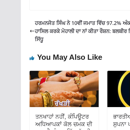
o
A
a
o
p
m
k
p
ਹਰਮਨਜੋਤ ਸਿੰਘ ਨੇ 10ਵੀਂ ਜਮਾਤ ਵਿੱਚ 97.2% ਅੰ
ਹਾਸਿਲ ਕਰਕੇ ਮੋਹਾਲੀ ਦਾ ਨਾਂ ਕੀਤਾ ਰੌਸ਼ਨ: ਬਲਬੀਰ 
ਸਿੱਧੂ
You May Also Like
ਤਨਖਾਹਾਂ ਨਹੀਂ, ਕੰਪਿਊਟਰ
ਭਾਰਤੀ
ਅਧਿਆਪਕਾਂ ਕੋਲ ਚਮਕ ਦੀ
ਸੁਪਨਾ ਪ