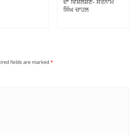
ਦਾ ਵਿਸ਼ਲੇਸ਼ਣ- ਸਤਨਾਮ
ਸਿੰਘ ਚਾਹਲ
ired fields are marked
*