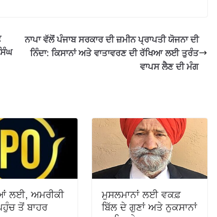
ਕ
ਨਾਪਾ ਵੱਲੋਂ ਪੰਜਾਬ ਸਰਕਾਰ ਦੀ ਜ਼ਮੀਨ ਪ੍ਰਾਪਤੀ ਯੋਜਨਾ ਦੀ
ਸਿੰਘ
ਨਿੰਦਾ: ਕਿਸਾਨਾਂ ਅਤੇ ਵਾਤਾਵਰਣ ਦੀ ਰੱਖਿਆ ਲਈ ਤੁਰੰਤ
ਵਾਪਸ ਲੈਣ ਦੀ ਮੰਗ
ਆਂ ਲਈ, ਅਮਰੀਕੀ
ਮੁਸਲਮਾਨਾਂ ਲਈ ਵਕਫ਼
ਹੁੰਚ ਤੋਂ ਬਾਹਰ
ਬਿੱਲ ਦੇ ਗੁਣਾਂ ਅਤੇ ਨੁਕਸਾਨਾਂ