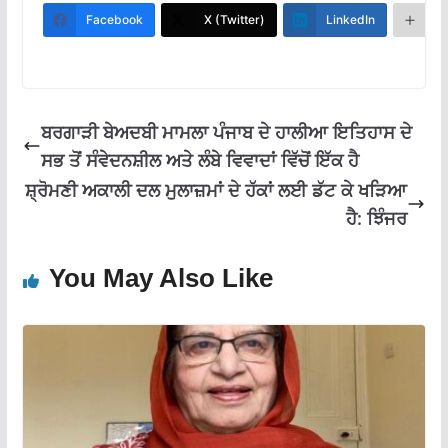
b
s
gr
l
e
Facebook
X (Twitter)
LinkedIn
M
o
A
a
o
p
m
k
p
ਬਰਗਾੜੀ ਬੇਅਦਬੀ ਮਾਮਲਾ ਪੰਜਾਬ ਦੇ ਹਾਲੀਆ ਇਤਿਹਾਸ ਦੇ
ਸਭ ਤੋਂ ਸੰਵੇਦਨਸ਼ੀਲ ਅਤੇ ਲੰਬੇ ਵਿਵਾਦਾਂ ਵਿੱਚੋਂ ਇੱਕ ਹੈ
ਸ਼੍ਰੋਮਣੀ ਅਕਾਲੀ ਦਲ ਮੁਲਾਜ਼ਮਾਂ ਦੇ ਹੱਕਾਂ ਲਈ ਡੱਟ ਕੇ ਖੜਿਆ
ਹੈ: ਝਿੰਜਰ
You May Also Like