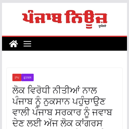
Skip
to
content
ਟਾਪ
ਫ਼ੁਟਕਲ
ਲੋਕ ਵਿਰੋਧੀ ਨੀਤੀਆਂ ਨਾਲ
ਪੰਜਾਬ ਨੂੰ ਨੁਕਸਾਨ ਪਹੁੰਚਾਉਣ
ਵਾਲੀ ਪੰਜਾਬ ਸਰਕਾਰ ਨੂੰ ਜਵਾਬ
ਦੇਣ ਲਈ ਅੱਜ ਲੋਕ ਕਾਂਗਰਸ