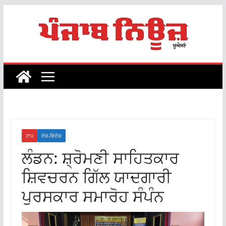
Skip
to
content
ਟਾਪ
ਦੇਸ਼-ਵਿਦੇਸ਼
ਲੰਡਨ: ਸ਼੍ਰੋਮਣੀ ਸਾਹਿਤਕਾਰ
ਸ਼ਿਵਚਰਨ ਗਿੱਲ ਯਾਦਗਾਰੀ
ਪੁਰਸਕਾਰ ਸਮਾਰੋਹ ਸੰਪੰਨ