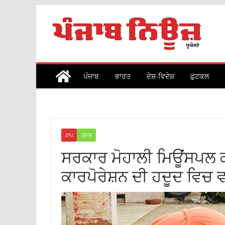
Skip
to
content
ਪੰਜਾਬ
ਭਾਰਤ
ਦੇਸ਼-ਵਿਦੇਸ਼
ਫ਼ੁਟਕਲ
ਟਾਪ
ਪੰਜਾਬ
ਸਰਕਾਰ ਮੋਹਾਲੀ ਮਿਊਂਸਪਲ ਕ
ਕਾਰਪੋਰੇਸ਼ਨ ਦੀ ਹਦੂਦ ਵਿਚ ਵ