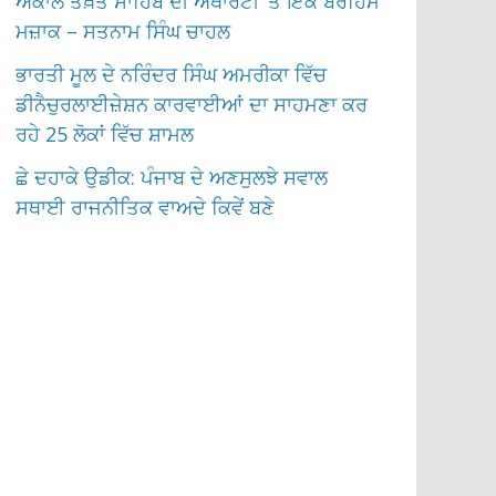
ਅਕਾਲ ਤਖ਼ਤ ਸਾਹਿਬ ਦੀ ਅਥਾਰਟੀ ‘ਤੇ ਇੱਕ ਬੇਰਹਿਮ
ਮਜ਼ਾਕ – ਸਤਨਾਮ ਸਿੰਘ ਚਾਹਲ
ਭਾਰਤੀ ਮੂਲ ਦੇ ਨਰਿੰਦਰ ਸਿੰਘ ਅਮਰੀਕਾ ਵਿੱਚ
ਡੀਨੈਚੁਰਲਾਈਜ਼ੇਸ਼ਨ ਕਾਰਵਾਈਆਂ ਦਾ ਸਾਹਮਣਾ ਕਰ
ਰਹੇ 25 ਲੋਕਾਂ ਵਿੱਚ ਸ਼ਾਮਲ
ਛੇ ਦਹਾਕੇ ਉਡੀਕ: ਪੰਜਾਬ ਦੇ ਅਣਸੁਲਝੇ ਸਵਾਲ
ਸਥਾਈ ਰਾਜਨੀਤਿਕ ਵਾਅਦੇ ਕਿਵੇਂ ਬਣੇ