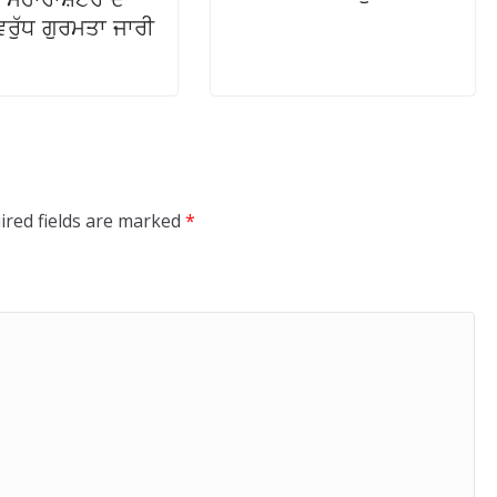
ਰੁੱਧ ਗੁਰਮਤਾ ਜਾਰੀ
ired fields are marked
*