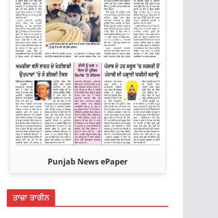
Punjab News ePaper
ਤਾਜ਼ਾ ਤਾਰੀਨ