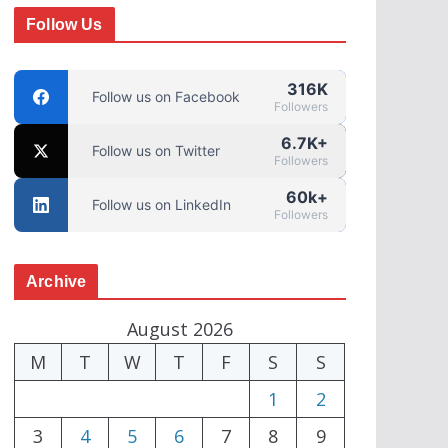
Follow Us
316K
Follow us on Facebook
Followers
6.7K+
Follow us on Twitter
Followers
60k+
Follow us on LinkedIn
Followers
Archive
August 2026
M
T
W
T
F
S
S
1
2
3
4
5
6
7
8
9