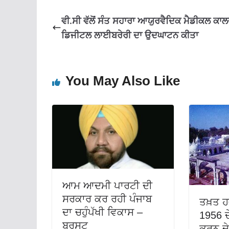
k
p
ਵੀ.ਸੀ ਵੱਲੋਂ ਸੰਤ ਸਹਾਰਾ ਆਯੁਰਵੈਦਿਕ ਮੈਡੀਕਲ ਕਾ
ਡਿਜੀਟਲ ਲਾਈਬਰੇਰੀ ਦਾ ਉਦਘਾਟਨ ਕੀਤਾ
You May Also Like
ਆਮ ਆਦਮੀ ਪਾਰਟੀ ਦੀ
ਸਰਕਾਰ ਕਰ ਰਹੀ ਪੰਜਾਬ
ਤਖ਼ਤ ਹਜ
ਦਾ ਚਹੁੰਪੱਖੀ ਵਿਕਾਸ –
1956 ਦ
ਬਰਸਟ
ਕਰਨ ਦੇ