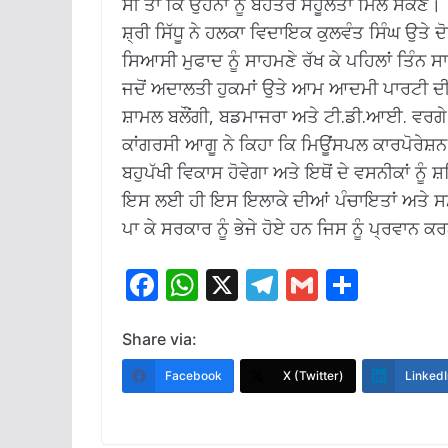
ਸੀ ਤਾਂ ਕਿ ਉਹਨਾਂ ਨੂੰ ਬੇਹਤਰ ਸਹੂਲਤਾਂ ਮਿਲ ਸਕਣ।
ਸ਼੍ਰੀ ਸਿੱਧੂ ਨੇ ਹਲਕਾ ਵਿਦਾਇਕ ਕੁਲਵੰਤ ਸਿੰਘ ਉਤੇ 
ਸਿਆਸੀ ਮੁਫਾਦ ਨੂੰ ਸਾਹਮਣੇ ਰੱਖ ਕੇ ਪਹਿਲਾਂ ਤਿੰਨ ਸ
ਜਦੋਂ ਅਦਾਲਤੀ ਹੁਕਮਾਂ ਉਤੇ ਆਮ ਆਦਮੀ ਪਾਰਟੀ ਦੀ
ਸ਼ਾਮਲ ਬਲੌਂਗੀ, ਬਡਮਾਜਰਾ ਅਤੇ ਟੀ.ਡੀ.ਆਈ. ਵਰਗੇ
ਕਾਂਗਰਸੀ ਆਗੂ ਨੇ ਕਿਹਾ ਕਿ ਮਿਊਂਸਪਲ ਕਾਰਪੋਰੇਸ਼
ਬਹੁਪੱਖੀ ਵਿਕਾਸ ਹੋਵੇਗਾ ਅਤੇ ਇਥੋਂ ਦੇ ਵਸਨੀਕਾਂ ਨੂ
ਇਸ ਲਈ ਹੀ ਇਸ ਇਲਾਕੇ ਦੀਆਂ ਪੰਚਾਇਤਾਂ ਅਤੇ ਸਮਾਜ
ਪਾ ਕੇ ਸਰਕਾਰ ਨੂੰ ਭੇਜੇ ਹੋਏ ਹਨ ਜਿਸ ਨੂੰ ਪ੍ਰਵਾਨ
F
W
X
T
G
S
ac
h
el
m
h
e
at
e
ai
ar
Share via:
b
s
gr
l
e
Facebook
X (Twitter)
LinkedI
o
A
a
o
p
m