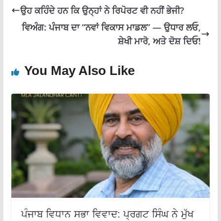
k
p
ਉਹ ਕਹਿੰਦੇ ਹਨ ਕਿ ਉਨ੍ਹਾਂ ਨੇ ਰਿਪੋਰਟ ਵੀ ਨਹੀਂ ਭੇਜੀ?
ਵਿਅੰਗ: ਪੰਜਾਬ ਦਾ “ਨਵਾਂ ਵਿਕਾਸ ਮਾਡਲ” — ਉਧਾਰ ਲਓ,
ਸ਼ੇਖੀ ਮਾਰੋ, ਅਤੇ ਦੋਸ਼ ਦਿਓ!
You May Also Like
ਪੰਜਾਬ ਵਿਧਾਨ ਸਭਾ ਵਿਵਾਦ: ਪ੍ਰਗਟ ਸਿੰਘ ਨੇ ਮੁੱਖ