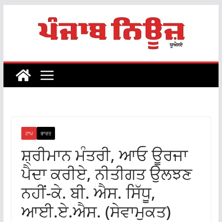
Skip
to
content
ਟਾਪ
ਭਾਰਤ
ਸ਼੍ਰੀਮਾਨ ਮੰਤਰੀ, ਆਓ ਊਰਜਾ
ਪੈਦਾ ਕਰੀਏ, ਨੀਤੀਗਤ ਉਲਝਣ
ਨਹੀਂ-ਕੇ. ਬੀ. ਐਸ. ਸਿੱਧੂ,
ਆਈ.ਏ.ਐਸ. (ਸੇਵਾਮੁਕਤ)