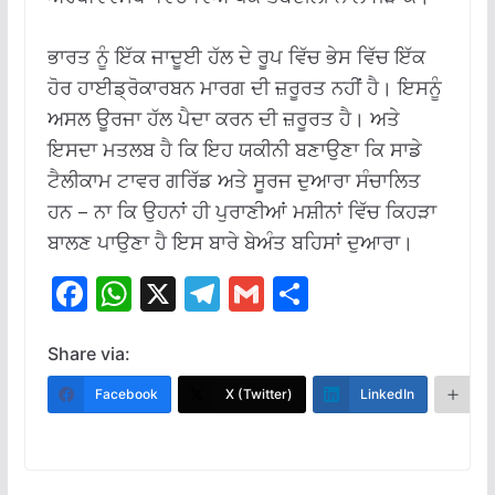
ਭਾਰਤ ਨੂੰ ਇੱਕ ਜਾਦੂਈ ਹੱਲ ਦੇ ਰੂਪ ਵਿੱਚ ਭੇਸ ਵਿੱਚ ਇੱਕ
ਹੋਰ ਹਾਈਡ੍ਰੋਕਾਰਬਨ ਮਾਰਗ ਦੀ ਜ਼ਰੂਰਤ ਨਹੀਂ ਹੈ। ਇਸਨੂੰ
ਅਸਲ ਊਰਜਾ ਹੱਲ ਪੈਦਾ ਕਰਨ ਦੀ ਜ਼ਰੂਰਤ ਹੈ। ਅਤੇ
ਇਸਦਾ ਮਤਲਬ ਹੈ ਕਿ ਇਹ ਯਕੀਨੀ ਬਣਾਉਣਾ ਕਿ ਸਾਡੇ
ਟੈਲੀਕਾਮ ਟਾਵਰ ਗਰਿੱਡ ਅਤੇ ਸੂਰਜ ਦੁਆਰਾ ਸੰਚਾਲਿਤ
ਹਨ – ਨਾ ਕਿ ਉਹਨਾਂ ਹੀ ਪੁਰਾਣੀਆਂ ਮਸ਼ੀਨਾਂ ਵਿੱਚ ਕਿਹੜਾ
ਬਾਲਣ ਪਾਉਣਾ ਹੈ ਇਸ ਬਾਰੇ ਬੇਅੰਤ ਬਹਿਸਾਂ ਦੁਆਰਾ।
F
W
X
T
G
S
ac
h
el
m
h
e
at
e
ai
ar
Share via:
b
s
gr
l
e
Facebook
X (Twitter)
LinkedIn
M
o
A
a
o
p
m