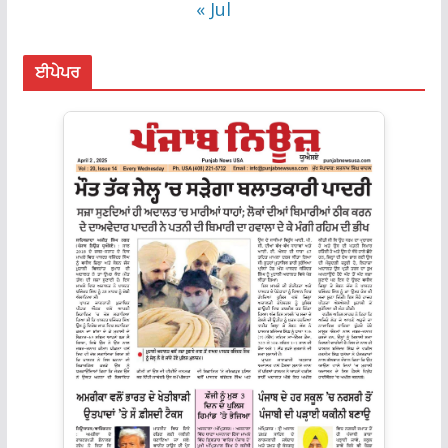
« Jul
ਈਪੇਪਰ