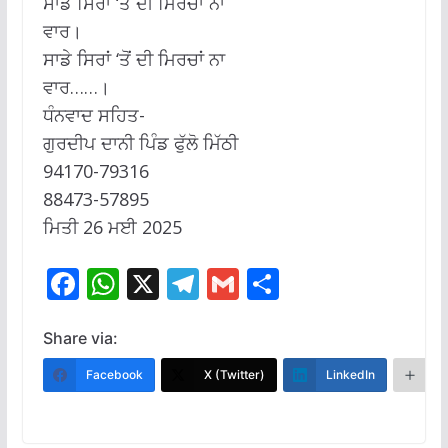
ਸਾਡੇ ਸਿਰਾਂ ‘ਤੋਂ ਦੀ ਮਿਰਚਾਂ ਨਾ
ਵਾਰ।
ਸਾਡੇ ਸਿਰਾਂ ‘ਤੋਂ ਦੀ ਮਿਰਚਾਂ ਨਾ
ਵਾਰ……।
ਧੰਨਵਾਦ ਸਹਿਤ-
ਗੁਰਦੀਪ ਦਾਨੀ ਪਿੰਡ ਫੁੱਲੋ ਮਿੱਠੀ
94170-79316
88473-57895
ਮਿਤੀ 26 ਮਈ 2025
F
W
X
T
G
S
ac
h
el
m
h
e
at
e
ai
ar
Share via:
b
s
gr
l
e
Facebook
X (Twitter)
LinkedIn
M
o
A
a
o
p
m