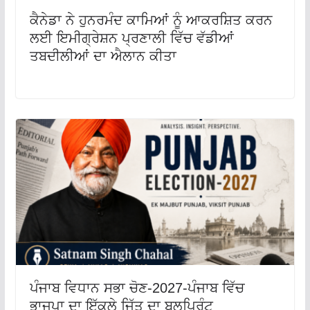
ਕੈਨੇਡਾ ਨੇ ਹੁਨਰਮੰਦ ਕਾਮਿਆਂ ਨੂੰ ਆਕਰਸ਼ਿਤ ਕਰਨ
ਲਈ ਇਮੀਗ੍ਰੇਸ਼ਨ ਪ੍ਰਣਾਲੀ ਵਿੱਚ ਵੱਡੀਆਂ
ਤਬਦੀਲੀਆਂ ਦਾ ਐਲਾਨ ਕੀਤਾ
ਪੰਜਾਬ ਵਿਧਾਨ ਸਭਾ ਚੋਣ-2027-ਪੰਜਾਬ ਵਿੱਚ
ਭਾਜਪਾ ਦਾ ਇੱਕਲੇ ਜਿੱਤ ਦਾ ਬਲੂਪ੍ਰਿੰਟ