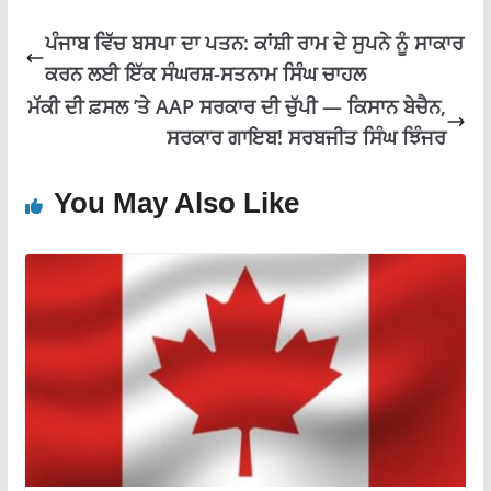
k
p
ਪੰਜਾਬ ਵਿੱਚ ਬਸਪਾ ਦਾ ਪਤਨ: ਕਾਂਸ਼ੀ ਰਾਮ ਦੇ ਸੁਪਨੇ ਨੂੰ ਸਾਕਾਰ
ਕਰਨ ਲਈ ਇੱਕ ਸੰਘਰਸ਼-ਸਤਨਾਮ ਸਿੰਘ ਚਾਹਲ
ਮੱਕੀ ਦੀ ਫ਼ਸਲ ’ਤੇ AAP ਸਰਕਾਰ ਦੀ ਚੁੱਪੀ — ਕਿਸਾਨ ਬੇਚੈਨ,
ਸਰਕਾਰ ਗਾਇਬ! ਸਰਬਜੀਤ ਸਿੰਘ ਝਿੰਜਰ
You May Also Like