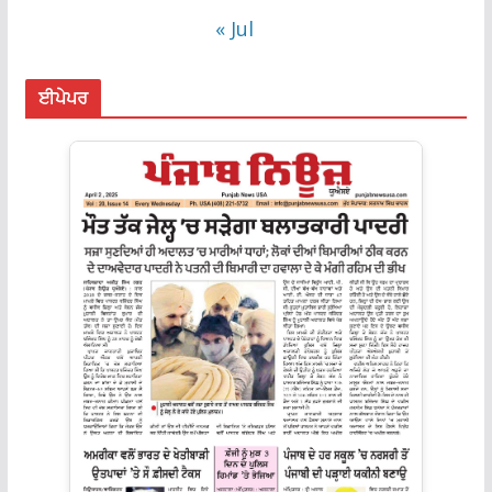
« Jul
ਈਪੇਪਰ