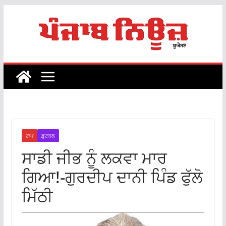
Skip
to
content
ਟਾਪ
ਫ਼ੁਟਕਲ
ਸਾਡੀ ਜੀਭ ਨੂੰ ਲਕਵਾ ਮਾਰ
ਗਿਆ!-ਗੁਰਦੀਪ ਦਾਨੀ ਪਿੰਡ ਫੁੱਲੋ
ਮਿੱਠੀ