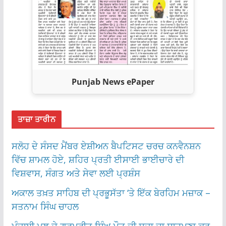
Punjab News ePaper
ਤਾਜ਼ਾ ਤਾਰੀਨ
ਸਲੋਹ ਦੇ ਸੰਸਦ ਮੈਂਬਰ ਏਸ਼ੀਅਨ ਬੈਪਟਿਸਟ ਚਰਚ ਕਨਵੈਨਸ਼ਨ
ਵਿੱਚ ਸ਼ਾਮਲ ਹੋਏ, ਸ਼ਹਿਰ ਪ੍ਰਤੀ ਈਸਾਈ ਭਾਈਚਾਰੇ ਦੀ
ਵਿਸ਼ਵਾਸ, ਸੰਗਤ ਅਤੇ ਸੇਵਾ ਲਈ ਪ੍ਰਸ਼ੰਸ
ਅਕਾਲ ਤਖ਼ਤ ਸਾਹਿਬ ਦੀ ਪ੍ਰਭੂਸੱਤਾ ‘ਤੇ ਇੱਕ ਬੇਰਹਿਮ ਮਜ਼ਾਕ –
ਸਤਨਾਮ ਸਿੰਘ ਚਾਹਲ
ਪੰਜਾਬੀ ਮੂਲ ਦੇ ਗੁਰਪ੍ਰੀਤ ਸਿੰਘ ਮੌਤ ਦੀ ਸਜ਼ਾ ਦਾ ਸਾਹਮਣਾ ਕਰ