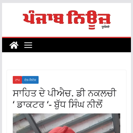
Skip
to
content
ਟਾਪ
ਦੇਸ਼-ਵਿਦੇਸ਼
ਸਾਹਿਤ ਦੇ ਪੀਐਚ. ਡੀ ਨਕਲਚੀ
‘ ਡਾਕਟਰ ‘- ਬੁੱਧ ਸਿੰਘ ਨੀਲੋਂ