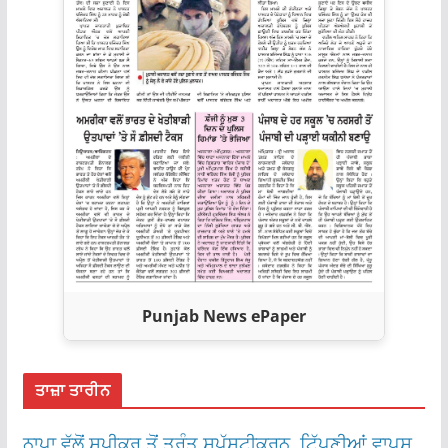
Punjab News ePaper
ਤਾਜ਼ਾ ਤਾਰੀਨ
ਨਾਪਾ ਵੱਲੋਂ ਸਪੀਕਰ ਤੋਂ ਤੁਰੰਤ ਸਪੱਸ਼ਟੀਕਰਨ, ਟਿੱਪਣੀਆਂ ਵਾਪਸ