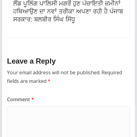
ਲੈਂਡ ਪੂਲਿੰਗ ਪਾਲਿਸੀ ਮਗਰੋਂ ਹੁਣ ਪੰਚਾਇਤੀ ਜ਼ਮੀਨਾਂ
ਹਥਿਆਉਣ ਦਾ ਨਵਾਂ ਤਰੀਕਾ ਅਪਣਾ ਰਹੀ ਹੈ ਪੰਜਾਬ
ਸਰਕਾਰ: ਬਲਬੀਰ ਸਿੰਘ ਸਿੱਧੂ
Leave a Reply
Your email address will not be published.
Required
fields are marked
*
Comment
*