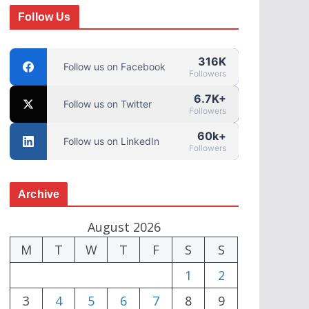
Follow Us
316K
Follow us on Facebook
Followers
6.7K+
Follow us on Twitter
Followers
60k+
Follow us on LinkedIn
Followers
Archive
August 2026
M
T
W
T
F
S
S
1
2
3
4
5
6
7
8
9