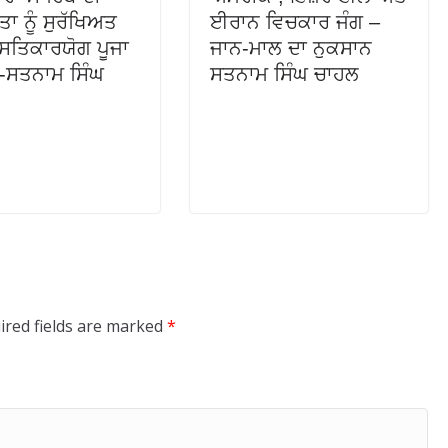
ਤਾ ਨੂੰ ਸੁਰੱਖਿਅਤ
ਈਰਾਨ ਵਿਚਕਾਰ ਜੰਗ –
 ਸਤਿਕਾਰਯੋਗ ਪੂਜਾ
ਜਾਨ-ਮਾਲ ਦਾ ਨੁਕਸਾਨ
ਾ-ਸਤਨਾਮ ਸਿੰਘ
ਸਤਨਾਮ ਸਿੰਘ ਚਾਹਲ
ired fields are marked
*