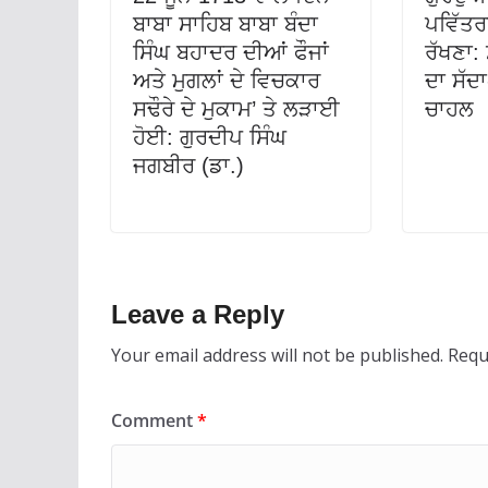
ਬਾਬਾ ਸਾਹਿਬ ਬਾਬਾ ਬੰਦਾ
ਪਵਿੱਤਰ
ਸਿੰਘ ਬਹਾਦਰ ਦੀਆਂ ਫੌਜਾਂ
ਰੱਖਣਾ:
ਅਤੇ ਮੁਗਲਾਂ ਦੇ ਵਿਚਕਾਰ
ਦਾ ਸੱਦ
ਸਢੌਰੇ ਦੇ ਮੁਕਾਮ’ ਤੇ ਲੜਾਈ
ਚਾਹਲ
ਹੋਈ: ਗੁਰਦੀਪ ਸਿੰਘ
ਜਗਬੀਰ (ਡਾ.)
Leave a Reply
Your email address will not be published.
Requ
Comment
*