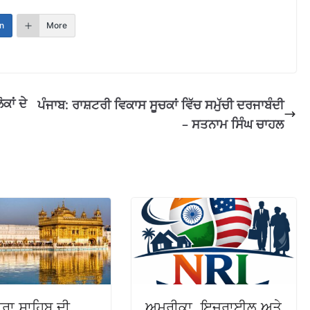
n
More
ਕਾਂ ਦੇ
ਪੰਜਾਬ: ਰਾਸ਼ਟਰੀ ਵਿਕਾਸ ਸੂਚਕਾਂ ਵਿੱਚ ਸਮੁੱਚੀ ਦਰਜਾਬੰਦੀ
– ਸਤਨਾਮ ਸਿੰਘ ਚਾਹਲ
ਰਾ ਸਾਹਿਬ ਦੀ
ਅਮਰੀਕਾ, ਇਜ਼ਰਾਈਲ ਅਤੇ