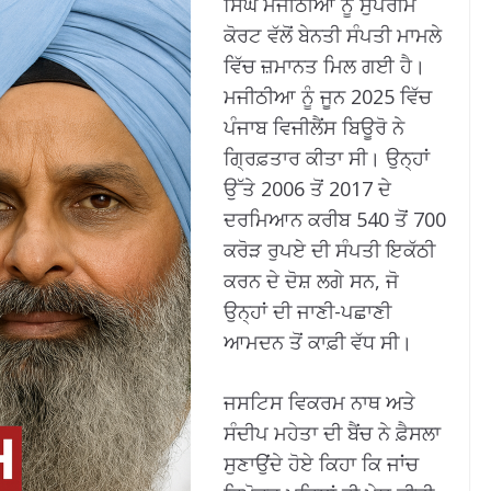
ਸਿੰਘ ਮਜੀਠੀਆ ਨੂੰ ਸੁਪਰੀਮ
ਕੋਰਟ ਵੱਲੋਂ ਬੇਨਤੀ ਸੰਪਤੀ ਮਾਮਲੇ
ਵਿੱਚ ਜ਼ਮਾਨਤ ਮਿਲ ਗਈ ਹੈ।
ਮਜੀਠੀਆ ਨੂੰ ਜੂਨ 2025 ਵਿੱਚ
ਪੰਜਾਬ ਵਿਜੀਲੈਂਸ ਬਿਊਰੋ ਨੇ
ਗ੍ਰਿਫ਼ਤਾਰ ਕੀਤਾ ਸੀ। ਉਨ੍ਹਾਂ
ਉੱਤੇ 2006 ਤੋਂ 2017 ਦੇ
ਦਰਮਿਆਨ ਕਰੀਬ 540 ਤੋਂ 700
ਕਰੋੜ ਰੁਪਏ ਦੀ ਸੰਪਤੀ ਇਕੱਠੀ
ਕਰਨ ਦੇ ਦੋਸ਼ ਲਗੇ ਸਨ, ਜੋ
ਉਨ੍ਹਾਂ ਦੀ ਜਾਣੀ-ਪਛਾਣੀ
ਆਮਦਨ ਤੋਂ ਕਾਫ਼ੀ ਵੱਧ ਸੀ।
ਜਸਟਿਸ ਵਿਕਰਮ ਨਾਥ ਅਤੇ
ਸੰਦੀਪ ਮਹੇਤਾ ਦੀ ਬੈਂਚ ਨੇ ਫ਼ੈਸਲਾ
ਸੁਣਾਉਂਦੇ ਹੋਏ ਕਿਹਾ ਕਿ ਜਾਂਚ