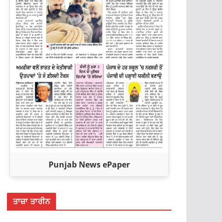
Punjab News ePaper
ਤਾਜ਼ਾ ਤਾਰੀਨ