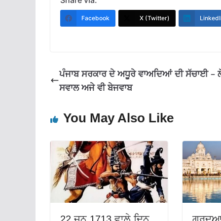
e
at
e
ai
ar
Share via:
b
s
gr
l
e
Facebook
X (Twitter)
LinkedI
o
A
a
o
p
m
k
p
ਪੰਜਾਬ ਸਰਕਾਰ ਦੇ ਅਧੂਰੇ ਵਾਅਦਿਆਂ ਦੀ ਸੱਚਾਈ – ਲੋ
ਸਵਾਲ ਅਜੇ ਵੀ ਬੇਜਵਾਬ
You May Also Like
22 ਜੂਨ 1713 ਵਾਲੇ ਦਿਨ
ਗੁਰਦੁਆ