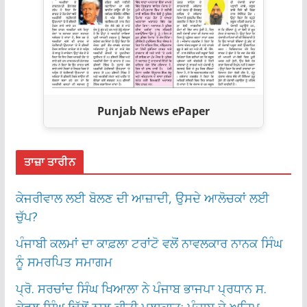
Punjab News ePaper
ਤਾਜ਼ਾ ਤਾਰੀਨ
ਕੇਜਰੀਵਾਲ ਲਈ ਬੋਲਣ ਦੀ ਆਜ਼ਾਦੀ, ਉਸਦੇ ਆਲੋਚਕਾਂ ਲਈ
ਚੁੱਪ?
ਪੰਜਾਬੀ ਕਲਮਾਂ ਦਾ ਕਾਫ਼ਲਾ ਟਰਾਂਟੋ ਵਲੋਂ ਨਾਵਲਕਾਰ ਨਾਨਕ ਸਿੰਘ
ਨੂੰ ਸਮਰਪਿਤ ਸਮਾਗਮ
ਪ੍ਰੋ. ਸਰਚਾਂਦ ਸਿੰਘ ਖਿਆਲਾ ਨੇ ਪੰਜਾਬ ਭਾਜਪਾ ਪ੍ਰਧਾਨ ਸ.