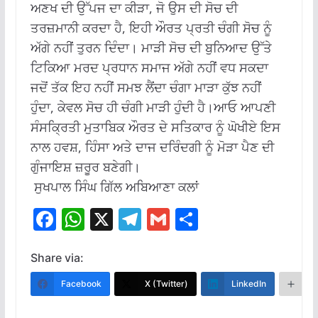
ਅਣਖ ਦੀ ਉੱਪਜ ਦਾ ਕੀੜਾ, ਜੋ ਉਸ ਦੀ ਸੋਚ ਦੀ
ਤਰਜ਼ਮਾਨੀ ਕਰਦਾ ਹੈ, ਇਹੀ ਔਰਤ ਪ੍ਰਤੀ ਚੰਗੀ ਸੋਚ ਨੂੰ
ਅੱਗੇ ਨਹੀਂ ਤੁਰਨ ਦਿੰਦਾ। ਮਾੜੀ ਸੋਚ ਦੀ ਬੁਨਿਆਦ ਉੱਤੇ
ਟਿਕਿਆ ਮਰਦ ਪ੍ਰਧਾਨ ਸਮਾਜ ਅੱਗੇ ਨਹੀਂ ਵਧ ਸਕਦਾ
ਜਦੋਂ ਤੱਕ ਇਹ ਨਹੀਂ ਸਮਝ ਲੈਂਦਾ ਚੰਗਾ ਮਾੜਾ ਕੁੱਝ ਨਹੀਂ
ਹੁੰਦਾ, ਕੇਵਲ ਸੋਚ ਹੀ ਚੰਗੀ ਮਾੜੀ ਹੁੰਦੀ ਹੈ।ਆਓ ਆਪਣੀ
ਸੰਸਕ੍ਰਿਤੀ ਮੁਤਾਬਿਕ ਔਰਤ ਦੇ ਸਤਿਕਾਰ ਨੂੰ ਘੋਖੀਏ ਇਸ
ਨਾਲ ਹਵਸ਼, ਹਿੰਸਾ ਅਤੇ ਦਾਜ ਦਰਿੰਦਗੀ ਨੂੰ ਮੋੜਾ ਪੈਣ ਦੀ
ਗੁੰਜਾਇਸ਼ ਜ਼ਰੂਰ ਬਣੇਗੀ।
ਸੁਖਪਾਲ ਸਿੰਘ ਗਿੱਲ ਅਬਿਆਣਾ ਕਲਾਂ
F
W
X
T
G
S
ac
h
el
m
h
e
at
e
ai
ar
Share via:
b
s
gr
l
e
Facebook
X (Twitter)
LinkedIn
M
o
A
a