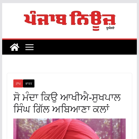
Skip
to
content
ਟਾਪ
ਭਾਰਤ
ਸੋ ਮੰਦਾ ਕਿਉ ਆਖੀਐ-ਸੁਖਪਾਲ
ਸਿੰਘ ਗਿੱਲ ਅਬਿਆਣਾ ਕਲਾਂ