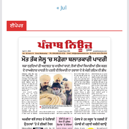
« Jul
ਈਪੇਪਰ