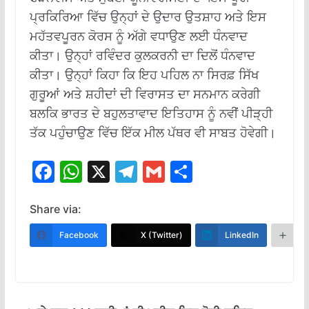
ਪ੍ਰਕਿਰਿਆ ਵਿੱਚ ਉਨ੍ਹਾਂ ਦੇ ਉਦਾਰ ਉਤਸ਼ਾਹ ਅਤੇ ਇਸ
ਮਹੱਤਵਪੂਰਨ ਕੋਰਸ ਨੂੰ ਅੱਗੇ ਵਧਾਉਣ ਲਈ ਧੰਨਵਾਦ
ਕੀਤਾ। ਉਨ੍ਹਾਂ ਰਵਿੰਦਰ ਕੁਲਕਰਨੀ ਦਾ ਦਿਲੋਂ ਧੰਨਵਾਦ
ਕੀਤਾ। ਉਨ੍ਹਾਂ ਕਿਹਾ ਕਿ ਇਹ ਪਹਿਲ ਨਾ ਸਿਰਫ਼ ਸਿੱਖ
ਗੁਰੂਆਂ ਅਤੇ ਸ਼ਹੀਦਾਂ ਦੀ ਵਿਰਾਸਤ ਦਾ ਸਨਮਾਨ ਕਰੇਗੀ
ਬਲਕਿ ਭਾਰਤ ਦੇ ਬਹੁਲਤਾਵਾਦ ਇਤਿਹਾਸ ਨੂੰ ਨਵੀਂ ਪੀੜ੍ਹੀ
ਤੱਕ ਪਹੁੰਚਾਉਣ ਵਿੱਚ ਇੱਕ ਮੀਲ ਪੱਥਰ ਵੀ ਸਾਬਤ ਹੋਵੇਗੀ।
F
W
X
T
G
S
ac
h
el
m
h
e
at
e
ai
ar
Share via:
b
s
gr
l
e
Facebook
X (Twitter)
LinkedIn
M
o
A
a
o
p
m
k
p