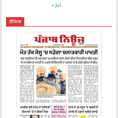
« Jul
ਈਪੇਪਰ