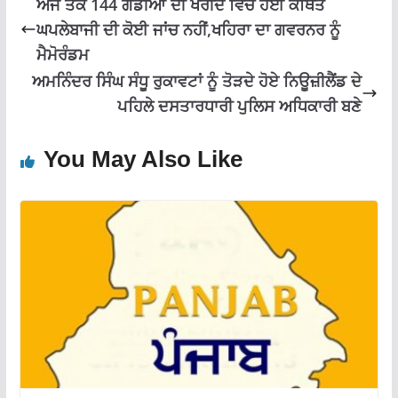
ਅਜੇ ਤਕ 144 ਗਡੀਆਂ ਦੀ ਖਰੀਦ ਵਿਚ ਹੋਈ ਕਥਿਤ
ਘਪਲੇਬਾਜੀ ਦੀ ਕੋਈ ਜਾਂਚ ਨਹੀਂ,ਖਹਿਰਾ ਦਾ ਗਵਰਨਰ ਨੂੰ
ਮੈਮੋਰੰਡਮ
ਅਮਨਿੰਦਰ ਸਿੰਘ ਸੰਧੂ ਰੁਕਾਵਟਾਂ ਨੂੰ ਤੋੜਦੇ ਹੋਏ ਨਿਊਜ਼ੀਲੈਂਡ ਦੇ
ਪਹਿਲੇ ਦਸਤਾਰਧਾਰੀ ਪੁਲਿਸ ਅਧਿਕਾਰੀ ਬਣੇ
You May Also Like