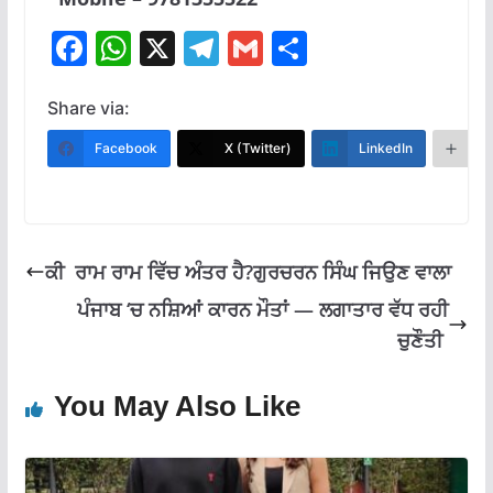
F
W
X
T
G
S
ac
h
el
m
h
e
at
e
ai
ar
Share via:
b
s
gr
l
e
Facebook
X (Twitter)
LinkedIn
M
o
A
a
o
p
m
k
p
ਕੀ ਰਾਮ ਰਾਮ ਵਿੱਚ ਅੰਤਰ ਹੈ?ਗੁਰਚਰਨ ਸਿੰਘ ਜਿਉਣ ਵਾਲਾ
ਪੰਜਾਬ ‘ਚ ਨਸ਼ਿਆਂ ਕਾਰਨ ਮੌਤਾਂ — ਲਗਾਤਾਰ ਵੱਧ ਰਹੀ
ਚੁਣੌਤੀ
You May Also Like