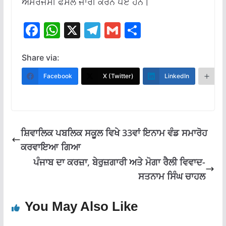
ਐਮਰਜੈਂਸੀ ਫੈਸਲੇ ਜਾਰੀ ਕਰਨੇ ਪਏ ਹਨ।
F
W
X
T
G
S
ac
h
el
m
h
e
at
e
ai
ar
Share via:
b
s
gr
l
e
Facebook
X (Twitter)
LinkedIn
M
o
A
a
o
p
m
k
p
ਸ਼ਿਵਾਲਿਕ ਪਬਲਿਕ ਸਕੂਲ ਵਿਖੇ 33ਵਾਂ ਇਨਾਮ ਵੰਡ ਸਮਾਰੋਹ
ਕਰਵਾਇਆ ਗਿਆ
ਪੰਜਾਬ ਦਾ ਕਰਜ਼ਾ, ਬੇਰੁਜ਼ਗਾਰੀ ਅਤੇ ਮੋਗਾ ਰੈਲੀ ਵਿਵਾਦ-
ਸਤਨਾਮ ਸਿੰਘ ਚਾਹਲ
You May Also Like