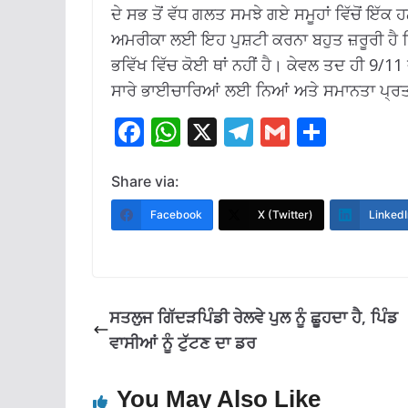
ਦੇ ਸਭ ਤੋਂ ਵੱਧ ਗਲਤ ਸਮਝੇ ਗਏ ਸਮੂਹਾਂ ਵਿੱਚੋਂ ਇੱਕ 
ਅਮਰੀਕਾ ਲਈ ਇਹ ਪੁਸ਼ਟੀ ਕਰਨਾ ਬਹੁਤ ਜ਼ਰੂਰੀ ਹੈ 
ਭਵਿੱਖ ਵਿੱਚ ਕੋਈ ਥਾਂ ਨਹੀਂ ਹੈ।
ਕੇਵਲ ਤਦ ਹੀ 9/11 ਦ
ਸਾਰੇ ਭਾਈਚਾਰਿਆਂ ਲਈ ਨਿਆਂ ਅਤੇ ਸਮਾਨਤਾ ਪ੍ਰਤੀ 
F
W
X
T
G
S
ac
h
el
m
h
e
at
e
ai
ar
Share via:
b
s
gr
l
e
Facebook
X (Twitter)
LinkedI
o
A
a
o
p
m
k
p
ਸਤਲੁਜ ਗਿੱਦੜਪਿੰਡੀ ਰੇਲਵੇ ਪੁਲ ਨੂੰ ਛੂਹਦਾ ਹੈ, ਪਿੰਡ
ਵਾਸੀਆਂ ਨੂੰ ਟੁੱਟਣ ਦਾ ਡਰ
You May Also Like