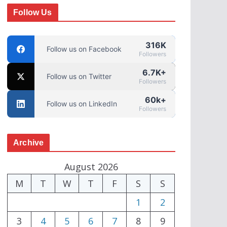
Follow Us
316K
Follow us on Facebook
Followers
6.7K+
Follow us on Twitter
Followers
60k+
Follow us on LinkedIn
Followers
Archive
August 2026
M
T
W
T
F
S
S
1
2
3
4
5
6
7
8
9