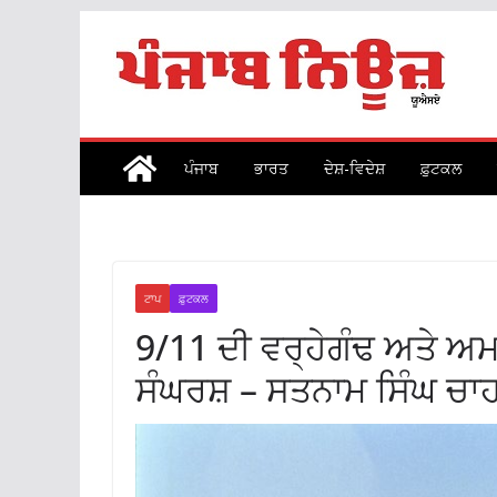
Skip
to
content
ਪੰਜਾਬ
ਭਾਰਤ
ਦੇਸ਼-ਵਿਦੇਸ਼
ਫ਼ੁਟਕਲ
ਟਾਪ
ਫ਼ੁਟਕਲ
9/11 ਦੀ ਵਰ੍ਹੇਗੰਢ ਅਤੇ ਅਮਰ
ਸੰਘਰਸ਼ – ਸਤਨਾਮ ਸਿੰਘ ਚਾ