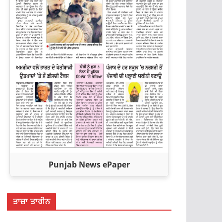
Punjab News ePaper
ਤਾਜ਼ਾ ਤਾਰੀਨ