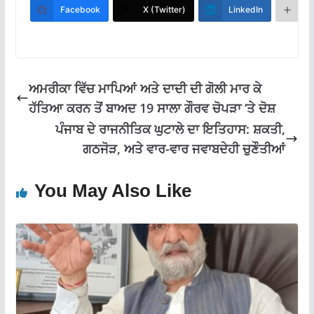
b
s
gr
l
e
Facebook
X (Twitter)
LinkedIn
M
o
A
a
o
p
m
k
p
ਅਮਰੀਕਾ ਵਿੱਚ ਮਾਪਿਆਂ ਅਤੇ ਦਾਦੀ ਦੀ ਗੋਲੀ ਮਾਰ ਕੇ
ਹੱਤਿਆ ਕਰਨ ਤੋਂ ਬਾਅਦ 19 ਸਾਲਾ ਗੌਰਵ ਚੋਪੜਾ ‘ਤੇ ਦੋਸ਼
ਪੰਜਾਬ ਦੇ ਰਾਜਨੀਤਿਕ ਘੁਟਾਲੇ ਦਾ ਇਤਿਹਾਸ: ਸ਼ਕਤੀ,
ਗਠਜੋੜ, ਅਤੇ ਵਾਰ-ਵਾਰ ਜਵਾਬਦੇਹੀ ਚੁਣੌਤੀਆਂ
You May Also Like