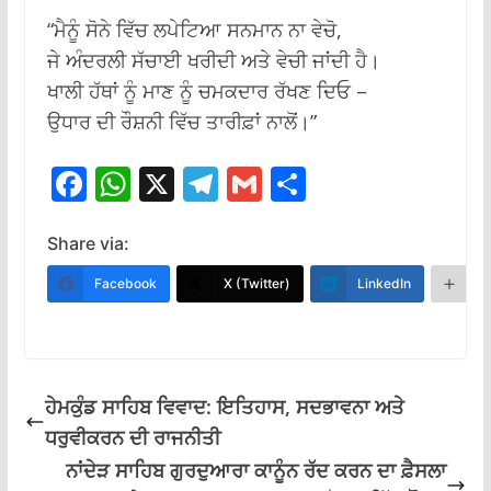
“ਮੈਨੂੰ ਸੋਨੇ ਵਿੱਚ ਲਪੇਟਿਆ ਸਨਮਾਨ ਨਾ ਵੇਚੋ,
ਜੇ ਅੰਦਰਲੀ ਸੱਚਾਈ ਖਰੀਦੀ ਅਤੇ ਵੇਚੀ ਜਾਂਦੀ ਹੈ।
ਖਾਲੀ ਹੱਥਾਂ ਨੂੰ ਮਾਣ ਨੂੰ ਚਮਕਦਾਰ ਰੱਖਣ ਦਿਓ –
ਉਧਾਰ ਦੀ ਰੌਸ਼ਨੀ ਵਿੱਚ ਤਾਰੀਫ਼ਾਂ ਨਾਲੋਂ।”
F
W
X
T
G
S
ac
h
el
m
h
e
at
e
ai
ar
Share via:
b
s
gr
l
e
Facebook
X (Twitter)
LinkedIn
M
o
A
a
o
p
m
k
p
ਹੇਮਕੁੰਡ ਸਾਹਿਬ ਵਿਵਾਦ: ਇਤਿਹਾਸ, ਸਦਭਾਵਨਾ ਅਤੇ
ਧਰੁਵੀਕਰਨ ਦੀ ਰਾਜਨੀਤੀ
ਨਾਂਦੇੜ ਸਾਹਿਬ ਗੁਰਦੁਆਰਾ ਕਾਨੂੰਨ ਰੱਦ ਕਰਨ ਦਾ ਫ਼ੈਸਲਾ