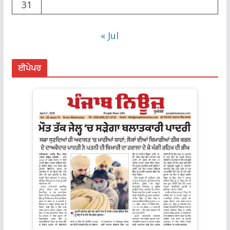
31
« Jul
ਈਪੇਪਰ