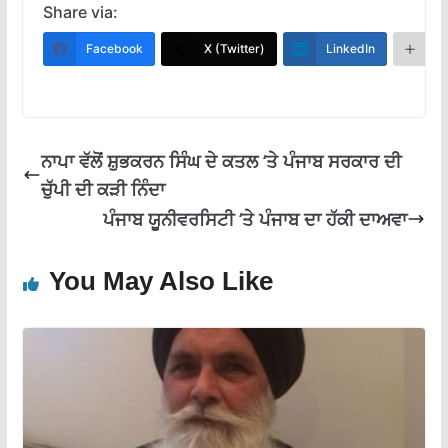
e
at
e
ai
ar
Share via:
b
s
gr
l
e
Facebook
X (Twitter)
LinkedIn
M
o
A
a
o
p
m
k
p
ਨਾਪਾ ਵੱਲੋਂ ਸ਼ੁਭਕਰਨ ਸਿੰਘ ਦੇ ਕਤਲ ‘ਤੇ ਪੰਜਾਬ ਸਰਕਾਰ ਦੀ
ਚੁੱਪੀ ਦੀ ਕੜੀ ਨਿੰਦਾ
ਪੰਜਾਬ ਯੂਨੀਵਰਸਿਟੀ ‘ਤੇ ਪੰਜਾਬ ਦਾ ਹੱਕੀ ਦਾਅਵਾ
You May Also Like