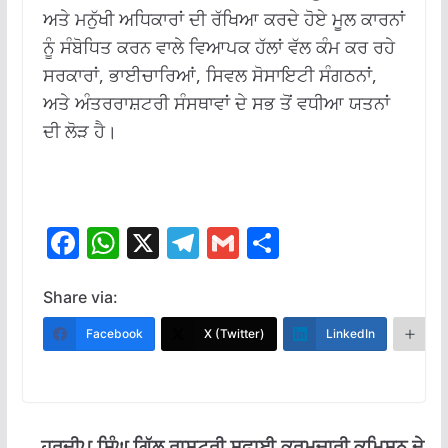
ਅਤੇ ਮਨੁੱਖੀ ਅਧਿਕਾਰਾਂ ਦੀ ਰੱਖਿਆ ਕਰਦੇ ਹੋਏ ਮੂਲ ਕਾਰਨਾਂ
ਨੂੰ ਸੰਬੋਧਿਤ ਕਰਨ ਵਾਲੇ ਵਿਆਪਕ ਹੱਲਾਂ ਵੱਲ ਕੰਮ ਕਰ ਰਹੇ
ਸਰਕਾਰਾਂ, ਭਾਈਚਾਰਿਆਂ, ਸਿਵਲ ਸੋਸਾਇਟੀ ਸੰਗਠਨਾਂ,
ਅਤੇ ਅੰਤਰਰਾਸ਼ਟਰੀ ਸੰਸਥਾਵਾਂ ਦੇ ਸਭ ਤੋਂ ਵਧੀਆ ਯਤਨਾਂ
ਦੀ ਲੋੜ ਹੈ।
F
W
X
T
G
S
ac
h
el
m
h
e
at
e
ai
ar
Share via:
b
s
gr
l
e
Facebook
X (Twitter)
LinkedIn
M
o
A
a
o
p
m
k
p
ਹਰਦੀਪ ਸਿੰਘ ਗਿੱਲ ਰਾਸ਼ਟਰੀ ਸਫਾਈ ਕਰਮਚਾਰੀ ਕਮਿਸ਼ਨ ਦੇ