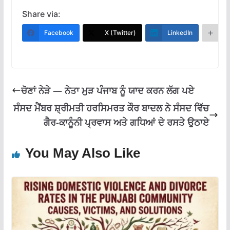
ac
h
el
m
h
e
at
e
ai
ar
Share via:
b
s
gr
l
e
Facebook
X (Twitter)
LinkedIn
M
o
A
a
o
p
m
k
p
ਚੋਣਾਂ ਨੇੜੇ — ਨੇਤਾ ਮੁੜ ਪੰਜਾਬ ਨੂੰ ਯਾਦ ਕਰਨ ਲੱਗ ਪਏ
ਸੰਸਦ ਮੈਂਬਰ ਸ਼੍ਰੀਮਤੀ ਹਰਸਿਮਰਤ ਕੌਰ ਬਾਦਲ ਨੇ ਸੰਸਦ ਵਿੱਚ
ਗੈਰ-ਕਾਨੂੰਨੀ ਪ੍ਰਵਾਸ ਅਤੇ ਗਧਿਆਂ ਦੇ ਰਸਤੇ ਉਠਾਏ
You May Also Like