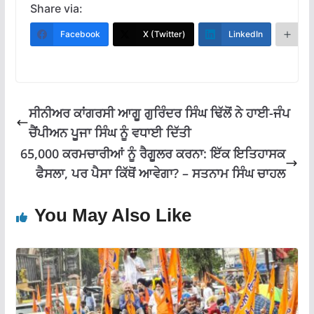
e
at
e
ai
ar
Share via:
b
s
gr
l
e
Facebook
X (Twitter)
LinkedIn
M
o
A
a
o
p
m
k
p
ਸੀਨੀਅਰ ਕਾਂਗਰਸੀ ਆਗੂ ਗੁਰਿੰਦਰ ਸਿੰਘ ਢਿੱਲੋਂ ਨੇ ਹਾਈ-ਜੰਪ
ਚੈਂਪੀਅਨ ਪੂਜਾ ਸਿੰਘ ਨੂੰ ਵਧਾਈ ਦਿੱਤੀ
65,000 ਕਰਮਚਾਰੀਆਂ ਨੂੰ ਰੈਗੂਲਰ ਕਰਨਾ: ਇੱਕ ਇਤਿਹਾਸਕ
ਫੈਸਲਾ, ਪਰ ਪੈਸਾ ਕਿੱਥੋਂ ਆਵੇਗਾ? – ਸਤਨਾਮ ਸਿੰਘ ਚਾਹਲ
You May Also Like