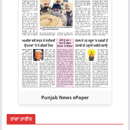
Punjab News ePaper
ਤਾਜ਼ਾ ਤਾਰੀਨ