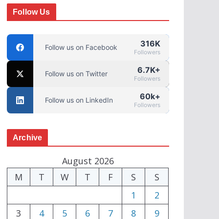
Follow Us
316K
Follow us on Facebook
Followers
6.7K+
Follow us on Twitter
Followers
60k+
Follow us on LinkedIn
Followers
Archive
August 2026
M
T
W
T
F
S
S
1
2
3
4
5
6
7
8
9