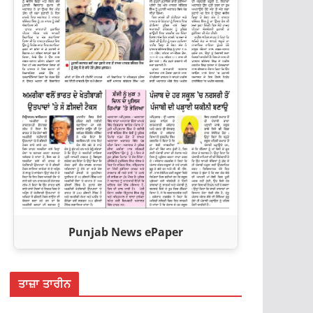
Punjab News ePaper
ਤਾਜ਼ਾ ਤਾਰੀਨ