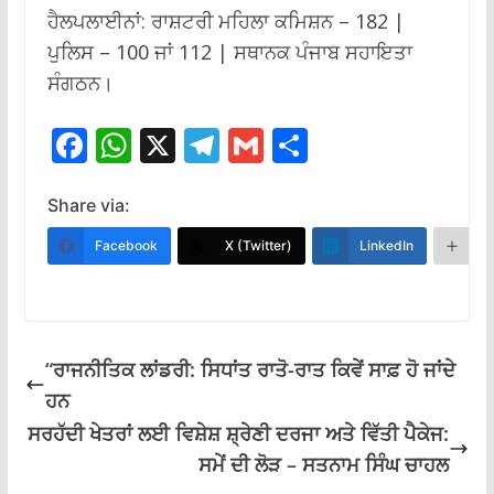
ਹੈਲਪਲਾਈਨਾਂ: ਰਾਸ਼ਟਰੀ ਮਹਿਲਾ ਕਮਿਸ਼ਨ – 182 |
ਪੁਲਿਸ – 100 ਜਾਂ 112 | ਸਥਾਨਕ ਪੰਜਾਬ ਸਹਾਇਤਾ
ਸੰਗਠਨ।
F
W
X
T
G
S
ac
h
el
m
h
e
at
e
ai
ar
Share via:
b
s
gr
l
e
Facebook
X (Twitter)
LinkedIn
M
o
A
a
o
p
m
k
p
“ਰਾਜਨੀਤਿਕ ਲਾਂਡਰੀ: ਸਿਧਾਂਤ ਰਾਤੋ-ਰਾਤ ਕਿਵੇਂ ਸਾਫ਼ ਹੋ ਜਾਂਦੇ
ਹਨ
ਸਰਹੱਦੀ ਖੇਤਰਾਂ ਲਈ ਵਿਸ਼ੇਸ਼ ਸ਼੍ਰੇਣੀ ਦਰਜਾ ਅਤੇ ਵਿੱਤੀ ਪੈਕੇਜ:
ਸਮੇਂ ਦੀ ਲੋੜ – ਸਤਨਾਮ ਸਿੰਘ ਚਾਹਲ