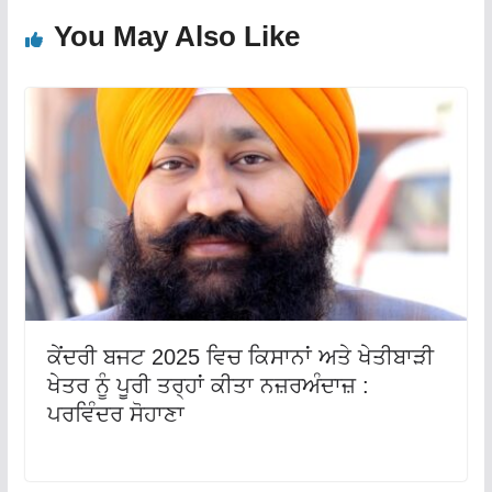
You May Also Like
ਕੇਂਦਰੀ ਬਜਟ 2025 ਵਿਚ ਕਿਸਾਨਾਂ ਅਤੇ ਖੇਤੀਬਾੜੀ
ਖੇਤਰ ਨੂੰ ਪੂਰੀ ਤਰ੍ਹਾਂ ਕੀਤਾ ਨਜ਼ਰਅੰਦਾਜ਼ :
ਪਰਵਿੰਦਰ ਸੋਹਾਣਾ