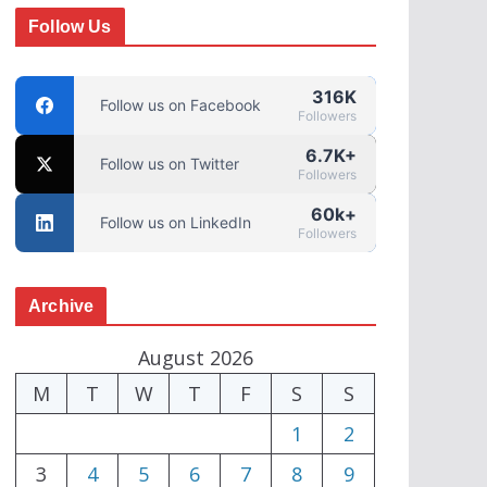
Follow Us
316K
Follow us on Facebook
Followers
6.7K+
Follow us on Twitter
Followers
60k+
Follow us on LinkedIn
Followers
Archive
August 2026
M
T
W
T
F
S
S
1
2
3
4
5
6
7
8
9