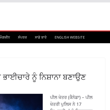
ਮੈਗਜ਼ੀਨ
ਸੰਪਰਕ
ਸਾਡੇ ਬਾਰੇ
ENGLISH WEBSITE
ਭਾਈਚਾਰੇ ਨੂੰ ਨਿਸ਼ਾਨਾ ਬਣਾਉਣ
ਪੀਲ ਖੇਤਰ (ਕੈਨੇਡਾ) – ਪੀਲ
ਖੇਤਰੀ ਪੁਲਿਸ ਨੇ 17