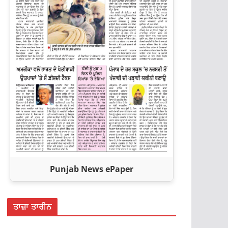
Punjab News ePaper
ਤਾਜ਼ਾ ਤਾਰੀਨ