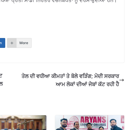
ੱਖਿਆ ਪ੍ਰਤੀ ਸਾਡੀ ਨਿਰੰਤਰ ਵਚਨਬੱਧਤਾ ਨੂੰ ਦਰਸਾਉਂਦੀਆਂ ਹਨ।
n
More
ਟ
ਤੇਲ ਦੀ ਵਧੀਆ ਕੀਮਤਾਂ ਤੇ ਬੋਲੇ ਵੜਿੰਗ; ਮੋਦੀ ਸਰਕਾਰ
ਹਲ
ਆਮ ਲੋਕਾਂ ਦੀਆਂ ਜੇਬਾਂ ਕੱਟ ਰਹੀ ਹੈ