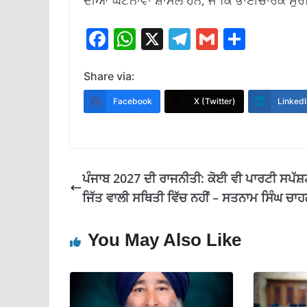
ਦੀਆਂ ਘਟਨਾਵਾਂ ਸ਼ਾਮਲ ਹਨ, ਜੋ ਕਿ ਭਾਈਚਾਰਕ ਸੁਰ
F
W
X
T
G
S
ac
h
el
m
h
e
at
e
ai
ar
Share via:
b
s
gr
l
e
Facebook
X (Twitter)
LinkedI
o
A
a
o
p
m
k
p
ਪੰਜਾਬ 2027 ਦੀ ਰਾਜਨੀਤੀ: ਕੋਈ ਵੀ ਪਾਰਟੀ ਸਪੱਸ਼
ਜਿੱਤ ਵਾਲੀ ਸਥਿਤੀ ਵਿੱਚ ਨਹੀਂ – ਸਤਨਾਮ ਸਿੰਘ ਚਾ
You May Also Like