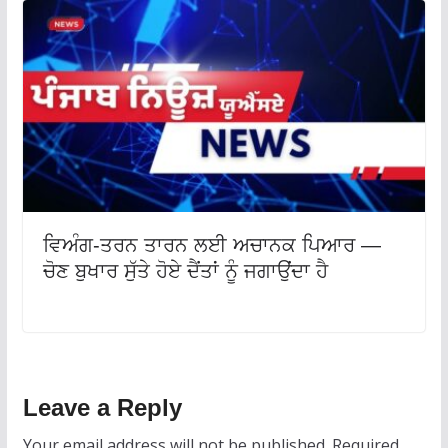
ਵਿਅੰਗ-ਤਰਨ ਤਾਰਨ ਲਈ ਅਚਾਨਕ ਪਿਆਰ —
ਚੋਣ ਬੁਖਾਰ ਸੁੱਤੇ ਹੋਏ ਦੈਂਤਾਂ ਨੂੰ ਜਗਾਉਂਦਾ ਹੈ
Leave a Reply
Your email address will not be published.
Required