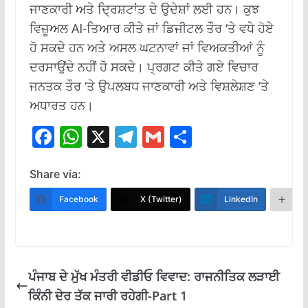
ਜਾਣਕਾਰੀ ਅਤੇ ਦ੍ਰਿਸ਼ਟਾਂਤ ਦੇ ਉਦੇਸ਼ਾਂ ਲਈ ਹਨ।
ਕੁਝ
ਵਿਜ਼ੂਅਲ AI-ਤਿਆਰ ਕੀਤੇ ਜਾਂ ਡਿਜੀਟਲ ਤੌਰ ‘ਤੇ ਵਧੇ ਹੋਏ
ਹੋ ਸਕਦੇ ਹਨ ਅਤੇ ਅਸਲ ਘਟਨਾਵਾਂ ਜਾਂ ਵਿਅਕਤੀਆਂ ਨੂੰ
ਦਰਸਾਉਂਦੇ ਨਹੀਂ ਹੋ ਸਕਦੇ।
ਪ੍ਰਗਟ ਕੀਤੇ ਗਏ ਵਿਚਾਰ
ਜਨਤਕ ਤੌਰ ‘ਤੇ ਉਪਲਬਧ ਜਾਣਕਾਰੀ ਅਤੇ ਵਿਸ਼ਲੇਸ਼ਣ ‘ਤੇ
ਅਧਾਰਤ ਹਨ।
F
W
X
T
G
S
ac
h
el
m
h
e
at
e
ai
ar
Share via:
b
s
gr
l
e
Facebook
X (Twitter)
LinkedIn
M
o
A
a
o
p
m
k
p
ਪੰਜਾਬ ਦੇ ਮੁੱਖ ਮੰਤਰੀ ਵੀਡੀਓ ਵਿਵਾਦ: ਰਾਜਨੀਤਿਕ ਲੜਾਈ
ਕਿੰਨੀ ਦੇਰ ਤੱਕ ਜਾਰੀ ਰਹੇਗੀ-Part 1