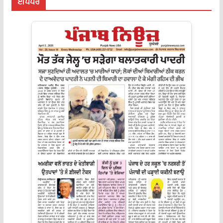
ਈਪੇਪਰ